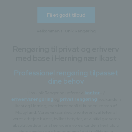
Få et godt tilbud
Velkommen til Unik Rengøring
Rengøring til privat og erhverv
med base i Herning nær Ikast
Professionel rengøring tilpasset
dine behov
Hos Unik Rengøring udfører vi
kontor
– /
erhvervsrengøring
og
privat rengøring
hos kunder i
Ikast og Herning, men kører også til kunder i resten af
Midtjylland. Vores virksomhed
prioriterer kvaliteten af
vores arbejde højest, hvilket betyder, at vi altid gør vores
absolut bedste for at servicere vores kunder i henhold til
deres ønsker og efterlader området i upåklagelig