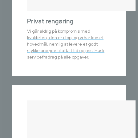
Privat rengøring
Vi går aldrig på kompromis med
kvaliteten, den er i top, og vi har kun et
hovedmål, nemlig at levere et godt
stykke arbejde til aftalt tid og pris. Husk
servicefradrag på alle opgaver.