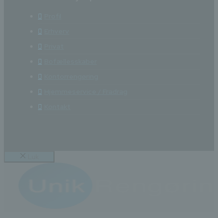
Profil
Erhverv
Privat
Bofællesskaber
Kontorrengøring
Hjemmeservice / Fradrag
Kontakt
Luk