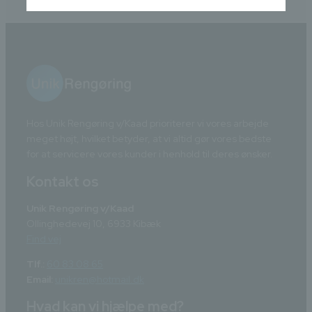
Hos Unik Rengøring v/Kaad prioriterer vi vores arbejde
meget højt, hvilket betyder, at vi altid gør vores bedste
for at servicere vores kunder i henhold til deres ønsker.
Kontakt os
Unik Rengøring v/Kaad
Ollinghedevej 10, 6933 Kibæk
Find vej
Tlf.:
60 83 08 65
Email:
unikren@hotmail.dk
Hvad kan vi hjælpe med?