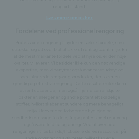
rengjort tilstand.
Læs mere om os her
Fordelene ved professionel rengøring
Professionel rengøring tilbyder en række fordele, som
strækker sig ud over blot at sikre et rent og pænt miljø. En
af de mest markante fordele ved at hyre os, er den høje
kvalitet, vi leverer. Vi besidder ikke kun den nødvendige
ekspertise, men vi benytter også avanceret udstyr og
specialiserede rengøringsprodukter, der sikrer en
grundig og effektiv rengøring. Dette resulterer ikke kun i
et rent udseende, men også i fjernelsen af skjulte
bakterier, allergener og andre potentielt skadelige
stoffer, hvilket skaber et sundere og mere behageligt
miljø. Udover den forbedrede hygiejne og
sundhedsmæssige fordele, frigør professionel rengøring
også værdifuld tid og energi. Ved at overlade
rengøringen til os kan du/I fokusere deres ressourcer på
andre opgaver og aktiviteter, hvilket kan øge