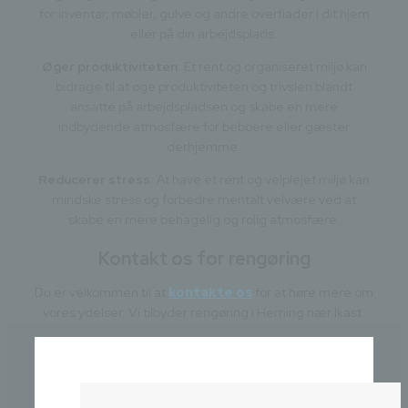
for inventar, møbler, gulve og andre overflader i dit hjem
eller på din arbejdsplads.
Øger produktiviteten
: Et rent og organiseret miljø kan
bidrage til at øge produktiviteten og trivslen blandt
ansatte på arbejdspladsen og skabe en mere
indbydende atmosfære for beboere eller gæster
derhjemme.
Reducerer stress
: At have et rent og velplejet miljø kan
mindske stress og forbedre mentalt velvære ved at
skabe en mere behagelig og rolig atmosfære.
Kontakt os for rengøring
Du er velkommen til at
kontakte os
for at høre mere om
vores ydelser. Vi tilbyder rengøring i Herning nær Ikast.