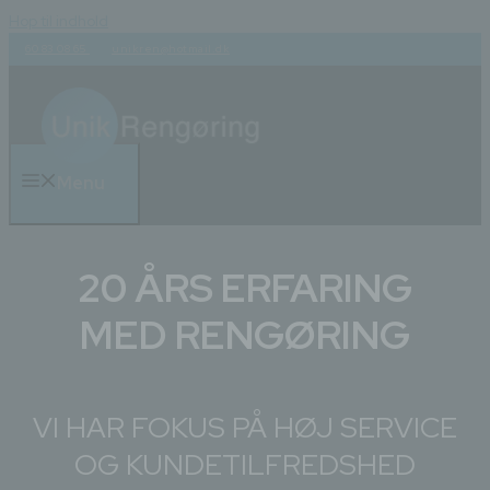
Hop til indhold
60 83 08 65
unikren@hotmail.dk
Menu
20 ÅRS ERFARING
MED RENGØRING
VI HAR FOKUS PÅ HØJ SERVICE
OG KUNDETILFREDSHED