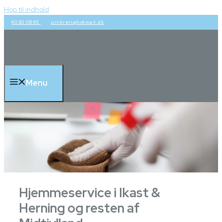
Hop til indhold
60 83 08 65
unikren@hotmail.dk
Menu
Hjemmeservice i Ikast &
Herning og resten af