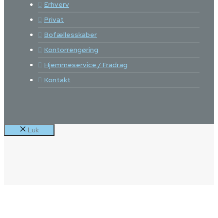
Erhverv
Privat
Bofællesskaber
Kontorrengøring
Hjemmeservice / Fradrag
Kontakt
Luk