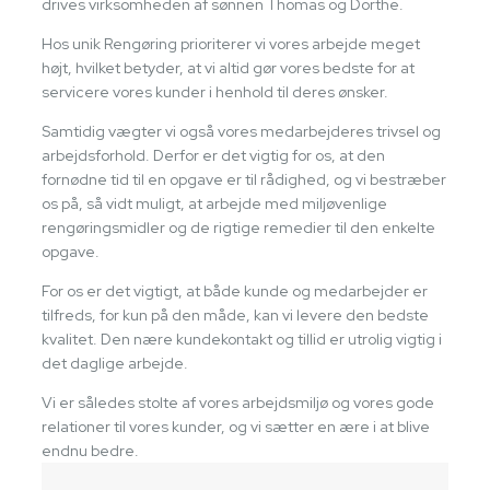
drives virksomheden af sønnen Thomas og Dorthe.
Hos unik Rengøring prioriterer vi vores arbejde meget
højt, hvilket betyder, at vi altid gør vores bedste for at
servicere vores kunder i henhold til deres ønsker.
Samtidig vægter vi også vores medarbejderes trivsel og
arbejdsforhold. Derfor er det vigtig for os, at den
fornødne tid til en opgave er til rådighed, og vi bestræber
os på, så vidt muligt, at arbejde med miljøvenlige
rengøringsmidler og de rigtige remedier til den enkelte
opgave.
For os er det vigtigt, at både kunde og medarbejder er
tilfreds, for kun på den måde, kan vi levere den bedste
kvalitet. Den nære kundekontakt og tillid er utrolig vigtig i
det daglige arbejde.
Vi er således stolte af vores arbejdsmiljø og vores gode
relationer til vores kunder, og vi sætter en ære i at blive
endnu bedre.