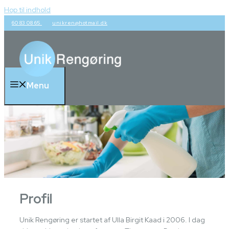
Hop til indhold
60 83 08 65
unikren@hotmail.dk
Menu
Profil
Unik Rengøring er startet af Ulla Birgit Kaad i 2006. I dag